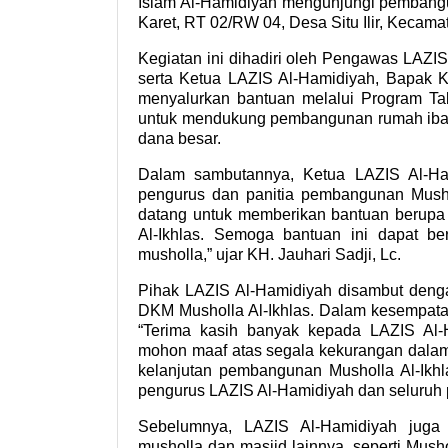
Islam Al-Hamidiyah mengunjungi pembanguna
Karet, RT 02/RW 04, Desa Situ Ilir, Kecam
Kegiatan ini dihadiri oleh Pengawas LAZI
serta Ketua LAZIS Al-Hamidiyah, Bapak KH.
menyalurkan bantuan melalui Program Tabu
untuk mendukung pembangunan rumah ibad
dana besar.
Dalam sambutannya, Ketua LAZIS Al-Ha
pengurus dan panitia pembangunan Mushol
datang untuk memberikan bantuan berupa
Al-Ikhlas. Semoga bantuan ini dapat 
musholla,” ujar KH. Jauhari Sadji, Lc.
Pihak LAZIS Al-Hamidiyah disambut denga
DKM Musholla Al-Ikhlas. Dalam kesempatan
“Terima kasih banyak kepada LAZIS Al-H
mohon maaf atas segala kekurangan dalam 
kelanjutan pembangunan Musholla Al-Ikh
pengurus LAZIS Al-Hamidiyah dan seluruh 
Sebelumnya, LAZIS Al-Hamidiyah juga 
musholla dan masjid lainnya, seperti Mush