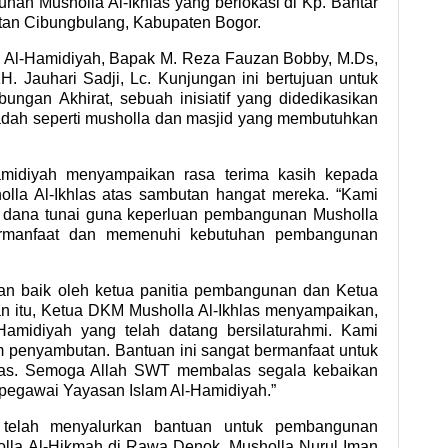
n Musholla Al-Ikhlas yang berlokasi di Kp. Bantar 
atan Cibungbulang, Kabupaten Bogor.
S Al-Hamidiyah, Bapak M. Reza Fauzan Bobby, M.Ds, 
 Jauhari Sadji, Lc. Kunjungan ini bertujuan untuk 
ngan Akhirat, sebuah inisiatif yang didedikasikan 
ah seperti musholla dan masjid yang membutuhkan 
midiyah menyampaikan rasa terima kasih kepada 
la Al-Ikhlas atas sambutan hangat mereka. “Kami 
 dana tunai guna keperluan pembangunan Musholla 
bermanfaat dan memenuhi kebutuhan pembangunan 
n baik oleh ketua panitia pembangunan dan Ketua 
 itu, Ketua DKM Musholla Al-Ikhlas menyampaikan, 
amidiyah yang telah datang bersilaturahmi. Kami 
penyambutan. Bantuan ini sangat bermanfaat untuk 
las. Semoga Allah SWT membalas segala kebaikan 
pegawai Yayasan Islam Al-Hamidiyah.”
telah menyalurkan bantuan untuk pembangunan 
olla Al-Hikmah di Rawa Denok, Musholla Nurul Iman 