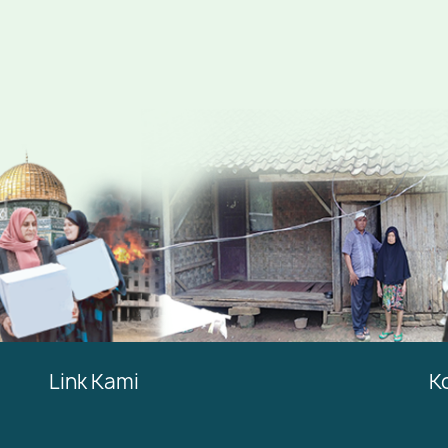
Link Kami
K